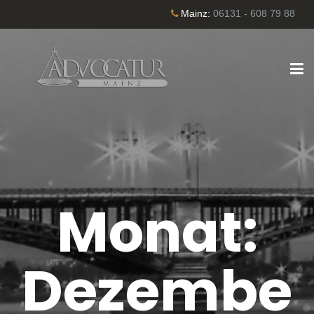
Mainz:
06131 - 608 79 88
Monat:
Dezembe