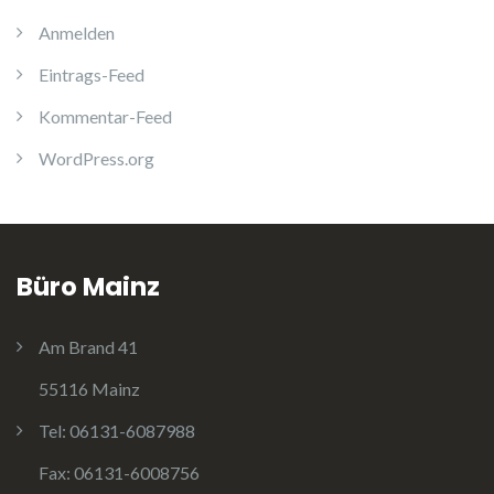
Anmelden
Eintrags-Feed
Kommentar-Feed
WordPress.org
Büro Mainz
Am Brand 41
55116 Mainz
Tel:
06131-6087988
Fax:
06131-6008756