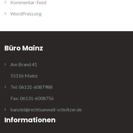
Kommentar-Feed
WordPress.org
Büro Mainz
Am Brand 41
55116 Mainz
Tel:
06131-6087988
Fax:
06131-6008756
kanzlei@rechtsanwalt-schnitzer.de
Informationen