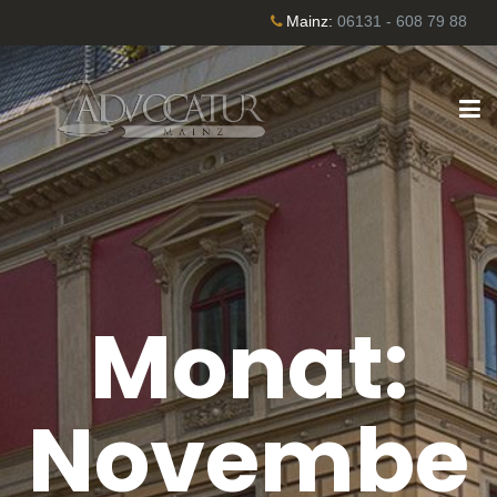
Mainz:
06131 - 608 79 88
Monat:
Novembe