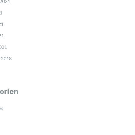
 2021
21
21
21
021
 2018
orien
es