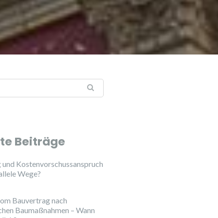
te Beiträge
 und Kostenvorschussanspruch
allele Wege?
vom Bauvertrag nach
chen Baumaßnahmen – Wann