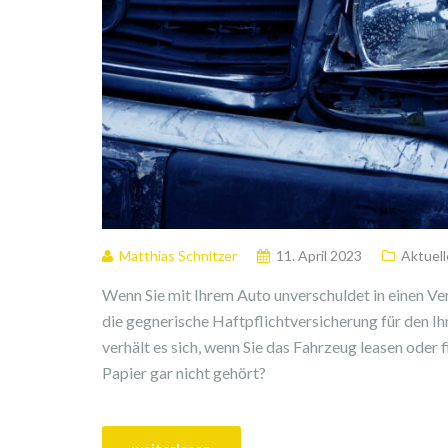
Matthias Schnitzer
11. April 2023
Aktuell
Wenn Sie mit Ihrem Auto unverschuldet in einen Ve
die gegnerische Haftpflichtversicherung für den I
verhält es sich, wenn Sie das Fahrzeug leasen oder
Papier gar nicht gehört?