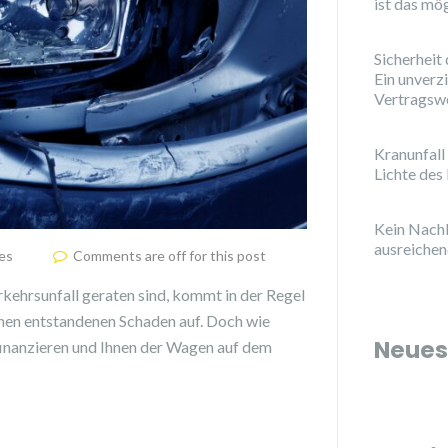
ist das mö
Sicherheit
Ein unverz
Vertragsw
Kranunfall
Lichte de
Kein Nach
ausreichen
es
Comments are off for this post
rkehrsunfall geraten sind, kommt in der Regel
hnen entstandenen Schaden auf. Doch wie
Neues
 finanzieren und Ihnen der Wagen auf dem