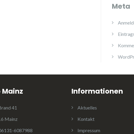
Meta
Anmeld
Eintrag
Kommen
WordPr
 Mainz
Informationen
rand 41
Aktuelles
6 Mainz
Kontakt
06131-6087988
Impressum