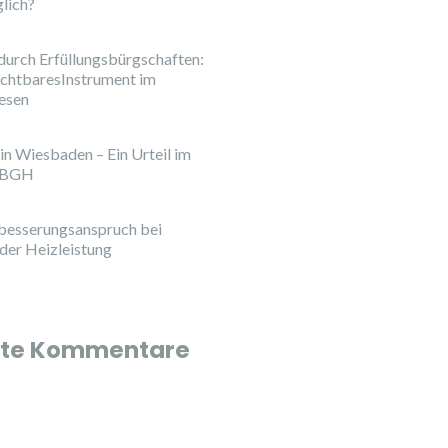
glich?
 durch Erfüllungsbürgschaften:
ichtbaresInstrument im
esen
 in Wiesbaden – Ein Urteil im
s BGH
besserungsanspruch bei
der Heizleistung
te Kommentare