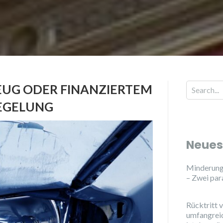
EUG ODER FINANZIERTEM
EGELUNG
Neues
Minderung
– Zwei par
Rücktritt 
umfangrei