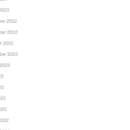
2023
er 2022
er 2022
r 2022
ber 2022
 2022
22
22
022
022
2022