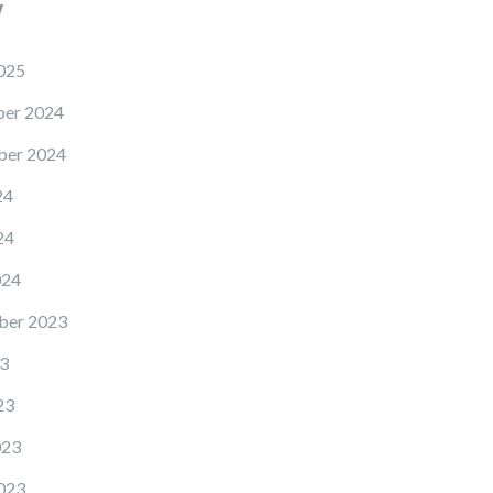
v
025
er 2024
er 2024
24
24
024
ber 2023
23
23
023
023