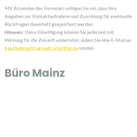
n
Mit Absenden des Formulars willigen Sie ein, dass Ihre
S
Angaben zur Kontaktaufnahme und Zuordnung für eventuelle
i
Rückfragen dauerhaft gespeichert werden.
e
Hinweis:
Diese Einwilligung können Sie jederzeit mit
,
Wirkung für die Zukunft widerrufen, indem Sie eine E-Mail an
d
kanzlei@rechtsanwalt-schnitzer.de
senden.
a
s
s
Büro Mainz
S
i
e
k
e
i
n
S