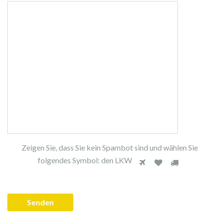
Zeigen Sie, dass Sie kein Spambot sind und wählen Sie
Z
folgendes Symbol:
den LKW
1
2
3
e
i
g
e