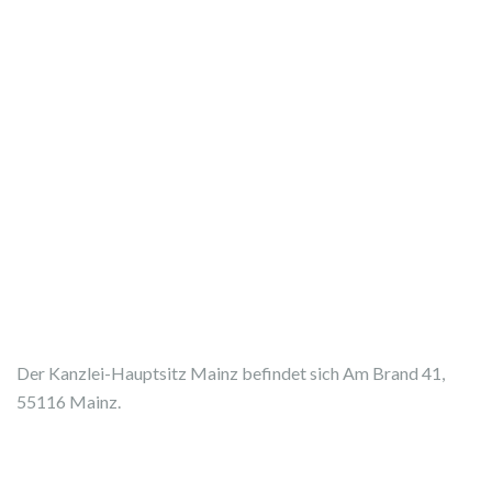
p
a
m
b
o
t
s
i
n
d
u
n
d
Der Kanzlei-Hauptsitz Mainz befindet sich Am Brand 41,
w
55116 Mainz.
ä
h
l
e