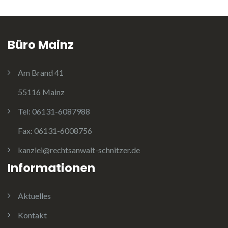
n
S
i
Büro Mainz
e
f
Am Brand 41
o
l
55116 Mainz
g
Tel:
06131-6087988
e
Fax:
06131-6008756
n
d
kanzlei@rechtsanwalt-schnitzer.de
e
Informationen
s
S
Aktuelles
y
m
Kontakt
b